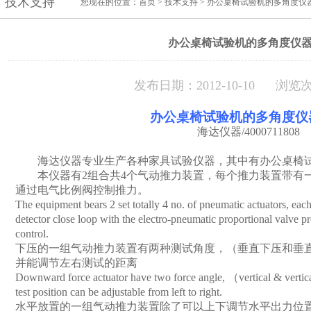
技术支持
您现在的位置：
首页
>
技术支持
> 办公桌椅试验机的多角度仪
办公桌椅试验机的多角度仪
发布日期：2012-10-10 浏览次
办公桌椅试验机的多角度仪
海达仪器
/4000711808
海达仪器专业生产各种家具试验仪器，其中有
办公
桌
椅
本仪器有
2
组合共
4
个气动推力装置，每个推力装置带有
通过电气比例阀控制推力。
The equipment bears 2 set totally 4 no. of pneumatic actuators, each
detector close loop with the electro-pneumatic proportional valve pr
control.
下压的一组气动推力装置有两种测试角度，（垂直下压和垂
并能调节左右测试的距离
Downward force actuator have two force angle, （vertical & verti
test position can be adjustable from left to right.
水平放置的一组气动推力装置除了可以上下调节水平出力位