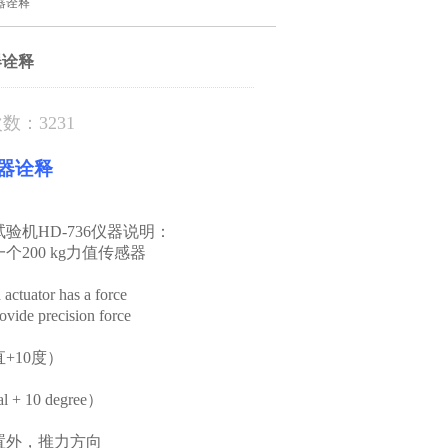
器诠释
器诠释
数：3231
器诠释
试验机
HD-736
仪器说明：
一个
200 kg
力值传感器
 actuator has a force
ovide precision force
直
+10
度）
cal + 10 degree）
置外，推力方向