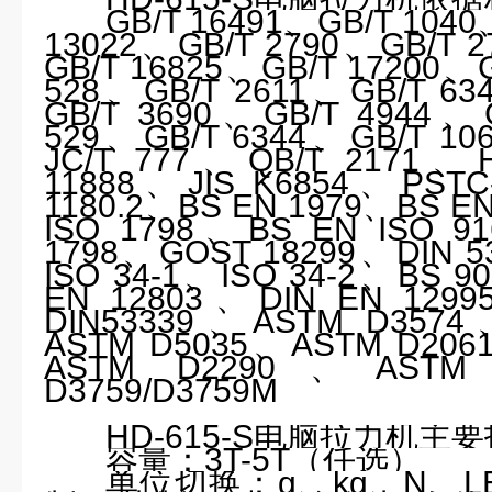
GB/T 16491
、
GB/T 1040
13022
、
GB/T 2790
、
GB/T 2
GB/T 16825
、
GB/T 17200
、
528
、
GB/T 2611
、
GB/T 63
GB/T 3690
、
GB/T 4944
、
529
、
GB/T 6344
、
GB/T 10
JC/T 777
、
QB/T 2171
、
11888
、
JIS K6854
、
PSTC
1180.2
、
BS EN 1979
、
BS EN
ISO 1798
、
BS EN ISO 91
1798
、
GOST 18299
、
DIN 5
ISO 34-1
、
ISO 34-2
、
BS 90
EN 12803
、
DIN EN 1299
DIN53339
、
ASTM D3574
ASTM D5035
、
ASTM D206
ASTM D2290
、
ASTM
D3759/D3759M
HD-615-S
电脑拉力机
主要
容量：
3T-5T
（任选）
单位切换：
g
、
kg
、
N
、
L