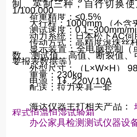
制、英制三种，自行切换使
1/100,000
荷重精度：≤
0.5%
大行程：
1000mm （
不含
测试速度：
0.1~300mm/mi
动力系统：日本松下
AC
伺
传动方式：高精度滚珠丝
显示装置：全电脑控制（
数、测试值、高值、断裂值、
要报表数据等）
外型尺寸：
（L
×
W
×
H） 9
重量：
230kg
电源：
1
∮
,,220V,10A
配送：拉力夹具一套
海达仪器主打相关产品：
程式恒温恒湿试验箱
办公家具检测测试仪器设