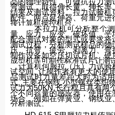
品的物理特性，可做抗拉力测
弯测试，取得伸长量、伸长率
结果及测试资料。拉力试验机
配件、两点延伸器、荷重元进
接计算机操控机台。
本拉力机可分析整个
量、应力、应变、破坏值、平
配合测试对象的型式或要求将
测试过程，分析测试样品的物
压、抗弯、疲劳、剥离力、弯
制作设备如空压切试片机、硬
成型机等可制作标准试片让测
计算机伺服拉
（
压
）
力试验
试空间
,
让操作者有更大的使
品测试时力量差距大时为适
式
,
主要在钢线
,
小型螺丝类织
试力为
50KN,
长行程且具有两
个不同容量的感应器，使用在
场合，例如在弹簧业、钢线业
分析测试。
HD-615-S
电脑拉力机
依据