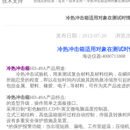
技术支持
您现在的位置：
首页
>
技术支持
> 冷热冲击箱适用对象在测试
冷热冲击箱适用对象在测试时
发布日期：2012-07-20 浏览次
冷热冲击箱适用对象在测试时
海达仪器
/4000711808
冷热冲击箱
HD-49A
产品用途
:
冷热冲击试验机，用来测试复合材料及材料结构，在瞬
所能忍受的程度，即以在短时间内试验其因热胀冷缩所引起
包括金属、塑料、橡胶、电子
...
等材料，可作为其产品改进
冷热冲击箱
HD-49A
产品特点
:
的造型升级，操作简单之面板接口。
采用日制*彩色触控
LCD
中
/
英文微电脑温度控制器。
立式三箱结构，高低温箱循环过程自动控制，停留及转换时
设有多重安全保护措施及装置。
*的保护报警功能：当出现短路、漏电、工作室超温；压缩