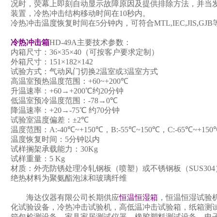
况时，荧幕上即刻自动显示故障原因及提供排除方法，并当
装置，冷热冲击结构移动时间在
10
秒内。
冷热冲击温度恢复时间在
5
分钟内，可符合
MTL,IEC,JIS,GJB
冷热冲击箱
HD-49A
主要技术参数：
内箱尺寸：
36
×
35
×
40（
可按客户要求定制
）
外箱尺寸：
151
×
182
×
142
试验方式：气动风门切换
2
温室或
3
温室方式
高温室预热温度范围：
+60~+200
℃
升温速率：
+60
→
+200
℃约
20
分钟
低温室预冷温度范围：
-78
→
0
℃
降温速率：
+20
→
-75
℃ 约
70
分钟
试验室温度偏差：±
2
℃
温度范围：
A:-40
℃
~+150
℃，
B:-55
℃
~150
℃，
C:-65
℃
~+150
温度恢复时间：
5
分钟以内
试样搁架承载能力：
30Kg
试样重量：
5 Kg
材质：外壳防锈处理冷轧钢板
（
喷塑
）
或不锈钢板
（SUS30
绝热材料为聚氨酯泡沫和玻璃纤维
海达仪器有限公司长期供应
恒温
恒湿箱
，恒温恒湿试验
化试验设备，冷热冲击试验机，高低温冲击试验箱，纸箱测
箱包检测设备，家具家居测试仪器，橡胶塑料测试设备，电