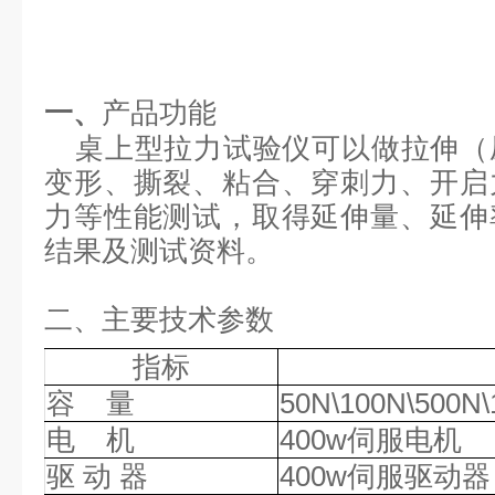
一、
产品功能
桌上型
拉力试验仪可以做拉伸（
变形、撕裂、粘合、穿刺力、开启
力等性能测试，取得延伸量、延伸
结果及测试资料。
二
、主要技术参数
指标
容
量
50N\100N\500N
电
机
400w伺服电机
驱
动
器
400w伺服驱动器