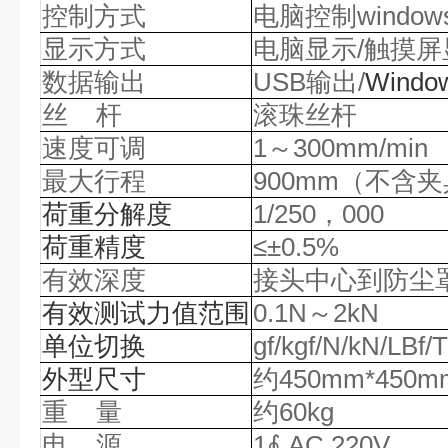
控制方式
电脑控制
wind
显示方式
电脑显示
/触摸
数据输出
USB输出/
Wind
丝
杆
滚珠丝杆
速度可调
1
～
3
00mm/min
最大行程
900mm（不含
荷重分解度
1/250，000
荷重精度
≤±
0.5
%
有效深度
接头中心到防尘
有效测试力值范围
0.
1
N～2kN
单位切换
gf/kgf/N/kN/LBf/T
外型尺寸
约
45
0mm*
4
50m
重
量
约
6
0kg
电
源
1∮
AC 220V