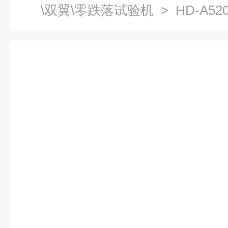
\双翼\零跌落试验机
> HD-A5