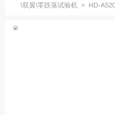
\双翼\零跌落试验机
> HD-A