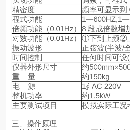
实现功能
调频，可程式
精密度
频率可显示到
程式功能
1—600HZ
倍频功能（
0.01Hz）
8 段成倍数
对数功能（
0.01Hz）
①下到上频②上
振动波形
正弦波
(半波/
时间控制
任何时间可设
仪器外形尺寸
约
500mm×5
重
量
约
150kg
电
源
1∮ AC 220V
整机功率
约
1.5kW
主要测试项目
模拟实际工况
三、操作原理