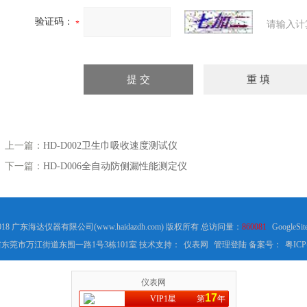
验证码：
请输入计
上一篇：
HD-D002卫生巾吸收速度测试仪
下一篇：
HD-D006全自动防侧漏性能测定仪
2018 广东海达仪器有限公司(www.haidazdh.com) 版权所有 总访问量：
860081
GoogleSit
东莞市万江街道东围一路1号3栋101室 技术支持：
仪表网
管理登陆
备案号：
粤ICP
仪表网
17
VIP1星
第
年