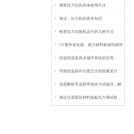
塑胶拉力仪的具体使用方法
海达：拉力机的基本知识
检查拉力试验机运行的几种方法
UV紫外老化箱，助力材料耐候性能评
恒温恒湿及风冷循环系统的应用
估
导致恒温箱均匀度过大的因素是什
深度解析常温胶带保持力试验仪，解
么?
海达仪器新款材料低黏拉力测试机
锁胶带性能新认知