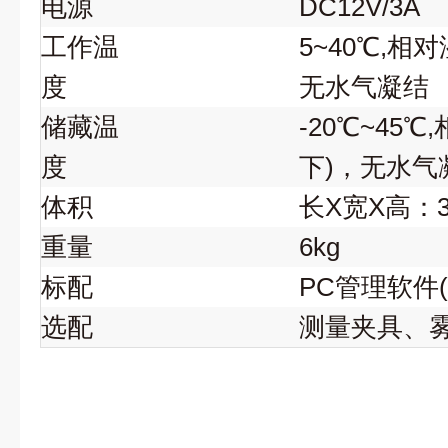
电源
DC12V/3A
工作温
5~40℃,相
度
无水气凝结
储藏温
-20℃~45
度
下)，无水气
体积
长
X宽X高：3
重量
6kg
标配
PC管理软件(
选配
测量夹具、