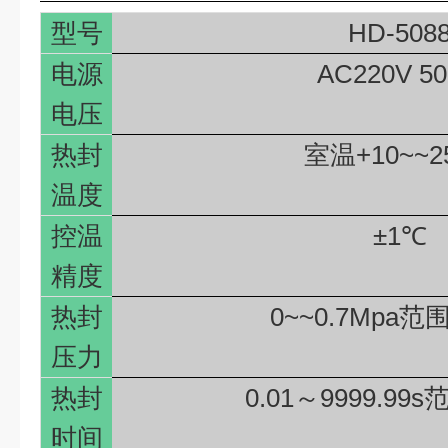
型号
HD-508
电源
AC220V 5
电压
热封
室温
+10~~
温度
控温
±1℃
精度
热封
0~~0.7Mpa
范
压力
热封
0.01
～
9999.99s
时间