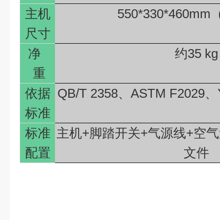
主机
550*330*460mm
尺寸
净
约
35 kg
重
依据
QB/T 2358
、
ASTM F2029
、
标准
标准
主机
+
脚踏开关
+
气源线
+
空气
配置
文件