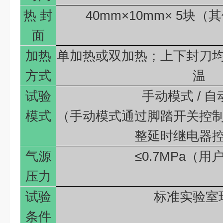
热
封
40mm×10mm× 5
块（其
面
加热
单加热或双加热；上下封刀
方式
温
试验
手动模式
/
自
模式
（手动模式通过脚踏开关控
整延时继电器
气源
≤0.7MPa
（用
压力
试验
标准实验室
条件