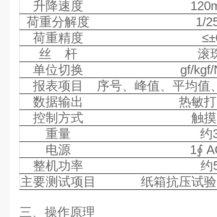
升降速度
120
荷重分解度
1/2
荷重精度
≤±
丝
杆
滚
单位切换
gf/kgf/
报表项目
序号、峰值、平均值
数据输出
热敏打
控制方式
触摸
重量
约
电源
1∮ A
整机功率
约
主要测试项目
纸箱抗压试验
三、操作原理