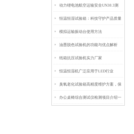
动力锂电池航空运输安全UN38.3测
恒温恒湿试验箱：科技守护产品质量
试：模拟高空低气压试验箱实测方案
模拟运输振动台使用方法
油墨脱色试验机的功能与优点解析
纸箱抗压试验机实力厂家
恒温恒湿机广泛应用于LED行业
臭氧老化试验箱高精度维护方案，保
办公桌椅综合测试仪检测项目介绍一
障测试精准可靠