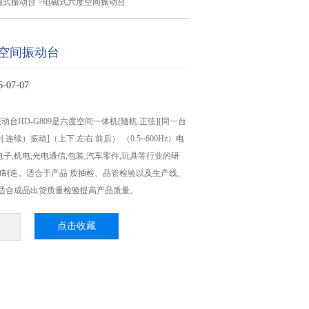
磁式振动台
>电磁式六度空间振动台
空间振动台
07-07
台HD-G809是六度空间一体机[隨机.正弦][同一台
连续）振动]（上下.左右.前后） （0.5~600Hz）电
子,机电,光电通信,包装,汽车零件,玩具等行业的研
制造。适合于产品 质抽检、品管检验以及生产线、
 适合成品出货质量检验提高产品质量。
点击收藏