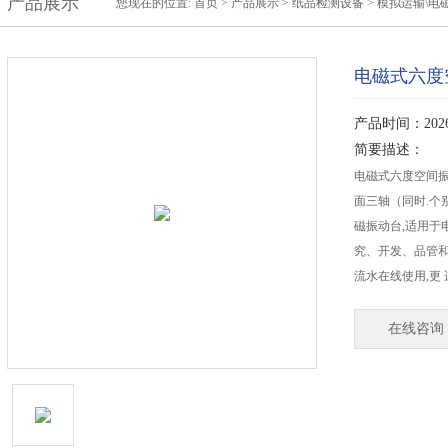
产品展示
您现在的位置:
首页
>
产品展示
>
纸品检测设备
>
模拟运输\电
电磁式六度
产品时间：2026-
简要描述：
电磁式六度空间振动
面三轴（同时.个别.
磁振动台,适用于电
究、开发、品管和
流水在线使用,更
在线咨询