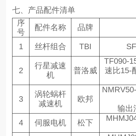
七、产品配件清单
序
配件名称
品牌
号
1
丝杆组合
TBI
SF
TF090-
行星减速
2
普洛威
速比15
机
NMRV50
涡轮蜗杆
3
欧邦
减速机
输出
MHMJ0
4
伺服电机
松下