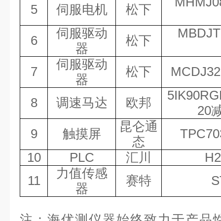
MHMJ0
5
伺服电机
松下
伺服驱动
MBDJT
6
松下
器
伺服驱动
7
松下
MCDJ3
器
5IK90RG
8
调速马达
欧邦
20
昆仑通
9
触摸屏
TPC7
态
10
PLC
汇川
H2
力值传感
11
赛特
S
器
注：海优测仪器始终致力于产品