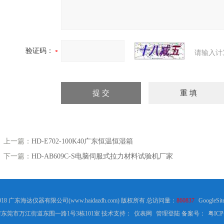
验证码：
请输入计
上一篇：
HD-E702-100K40广东恒温恒湿箱
下一篇：
HD-AB609C-S电脑伺服式拉力材料试验机厂家
2018 广东海达仪器有限公司(www.haidazdh.com) 版权所有 总访问量：
860837
GoogleSit
东莞市万江街道东围一路1号3栋101室 技术支持：
仪表网
管理登陆
备案号：
粤ICP