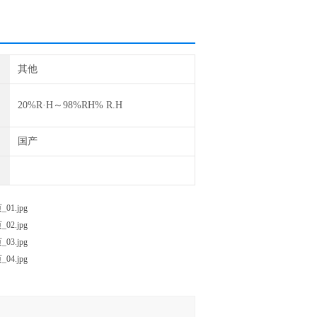
其他
20%R·H～98%RH% R.H
国产