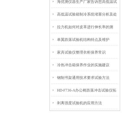
海优测仪器生产厂家告诉您高低温试
高低温试验箱制冷系统堵塞分析及处
验箱如何维护和保养？
拉力机如何对皮革进行伸长率的测
理
单翼跌落试验机结构特点及维护
试？
家具试验仪整理衣柜保养常识
冷热冲击箱保养作业的实施建议
钢制书架通用技术要求试验方法
HD-F736-A办公椅跌落冲击试验仪拓
剥离强度试验机的应用方法
展知识