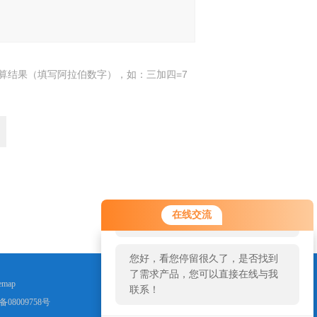
算结果（填写阿拉伯数字），如：三加四=7
返回
您好！欢迎前来咨询，很高兴为您
在线交流
服务，请问您要咨询什么问题呢？
您好，看您停留很久了，是否找到
了需求产品，您可以直接在线与我
emap
联系！
备08009758号