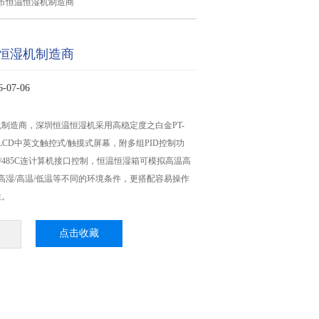
市恒温恒湿机制造商
恒湿机制造商
07-06
制造商，深圳恒温恒湿机采用高稳定度之白金PT-
LCD中英文触控式/触摸式屏幕，附多组PID控制功
2C/485C连计算机接口控制，恒温恒湿箱可模拟高温高
温高湿/高温/低温等不同的环境条件，更搭配容易操作
性。
点击收藏