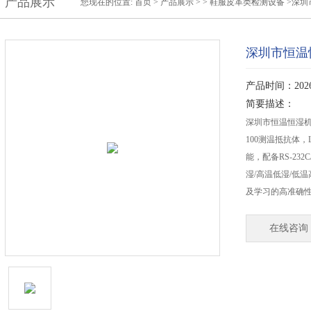
产品展示
您现在的位置:
首页
>
产品展示
> >
鞋服皮革类检测设备
>深圳
深圳市恒温
产品时间：2026-
简要描述：
深圳市恒温恒湿机
100测温抵抗体，
能，配备RS-23
湿/高温低湿/低
及学习的高准确
在线咨询