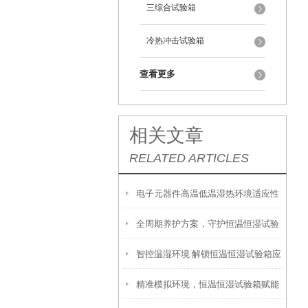
三综合试验箱
冷热冲击试验箱
查看更多
相关文章
RELATED ARTICLES
电子元器件高温低温湿热环境适应性
全周期养护方案，守护恒温恒湿试验
可靠性验证方案
智控温湿环境 解锁恒温恒湿试验箱应
设备长效运转
精准模拟环境，恒温恒湿试验箱赋能
用价值