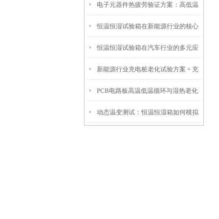
电子元器件热疲劳验证方案：高低温
产品可靠性检测
恒温恒湿试验箱在新能源行业的核心
试验箱助力芯片可靠性检测
恒温恒湿试验箱在汽车行业的多元应
应用
新能源行业充电桩老化试验方案 + 充
用，助力车企品质升级
PCB电路板高温低温循环与湿热老化
电桩 + 恒温恒湿耐候性能检测
动态温变测试：恒温恒湿箱如何模拟
可靠性测试方案
元器件真实服役环境？