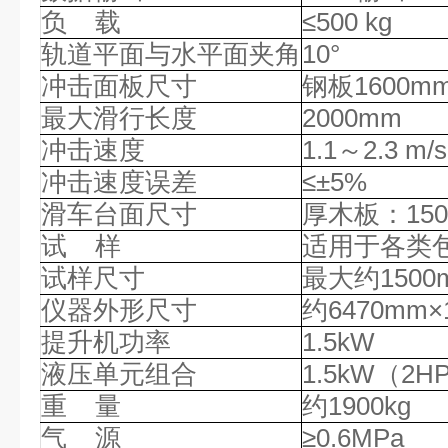
负
载
≤500 kg
轨道平面与水平面夹角
10°
冲击面板尺寸
钢板
1600m
最大滑行长度
2000mm
冲击速度
1.1～2.3 m/s
冲击速度误差
≤±5%
滑车台面尺寸
厚木板：
15
试
样
适用于各类
试样尺寸
最大约
150
仪器外形尺寸
约
6470mm×
提升机功率
1.5kW
液压单元组合
1.5kW（2H
重
量
约
1900kg
气
源
≥0.6MPa