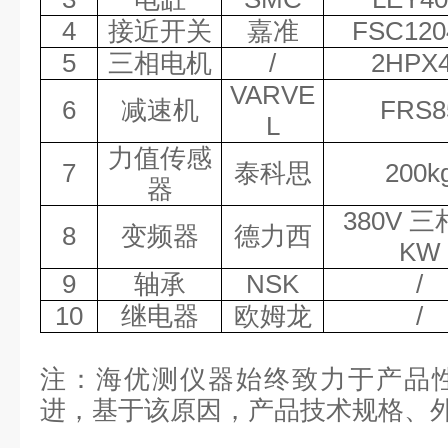
4
接近开关
嘉准
FSC120
5
三相电机
/
2HPX
VARVE
6
减速机
FRS8
L
力值传感
7
泰科思
200k
器
380V 三相
8
变频器
德力西
KW
9
轴承
NSK
/
10
继电器
欧姆龙
/
注：海优测仪器始终致力于产品
进，基于该原因，产品技术规格、