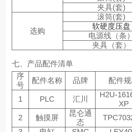
夹具
(套)
滚筒
(套)
软硬度压盘
选购
电源线（条
夹具（套）
七、产品配件清单
序
配件名称
品牌
配件规
号
H2U-161
1
PLC
汇川
XP
昆仑通
2
触摸屏
TPC703
态
3
电缸
SMC
LEY4