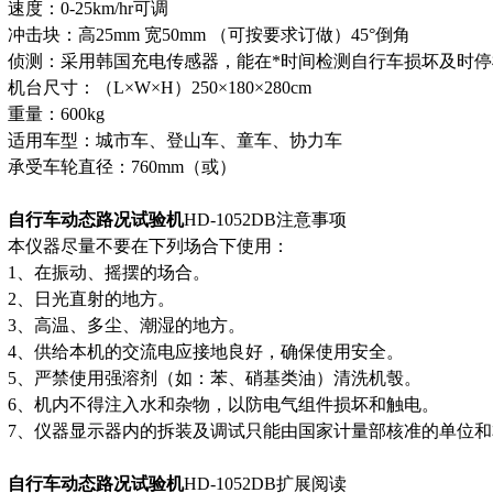
速度：0-25km/hr可调
冲击块：高25mm 宽50mm （可按要求订做）45°倒角
侦测：采用韩国充电传感器，能在*时间检测自行车损坏及时停
机台尺寸：（L×W×H）250×180×280cm
重量：600kg
适用车型：城市车、登山车、童车、协力车
承受车轮直径：760mm（或）
自行车动态路况试验机
HD-1052DB
注意事项
本仪器尽量不要在下列场合下使用：
1
、在振动、摇摆的场合。
2
、日光直射的地方。
3
、高温、多尘、潮湿的地方。
4
、供给本机的交流电应接地良好，确保使用安全。
5
、严禁使用强溶剂（如：苯、硝基类油）清洗机彀。
6
、机内不得注入水和杂物，以防电气组件损坏和触电。
7
、仪器显示器内的拆装及调试只能由国家计量部核准的单位和
自行车动态路况试验机
HD-1052DB
扩展阅读