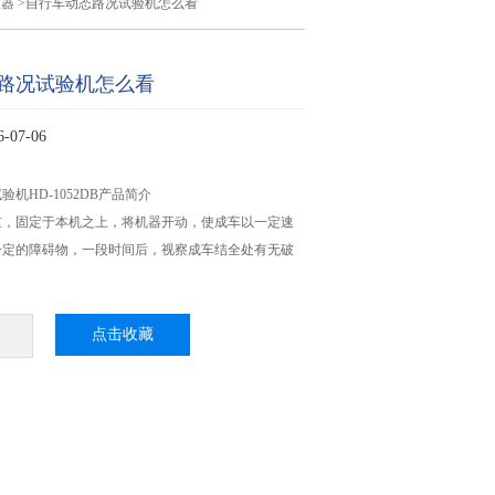
仪器
>自行车动态路况试验机怎么看
路况试验机怎么看
07-06
机HD-1052DB产品简介
重，固定于本机之上，将机器开动，使成车以一定速
一定的障碍物，一段时间后，视察成车结全处有无破
点击收藏