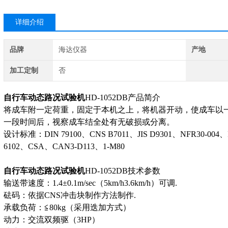
详细介绍
品牌
海达仪器
产地
加工定制
否
自行车动态路况试验机
HD-1052DB
产品简介
将成车附一定荷重，固定于本机之上，将机器开动，使成车以
一段时间后，视察成车结全处有无破损或分离。
设计标准：DIN 79100、CNS B7011、JIS D9301、NFR30-004、I
6102、CSA、CAN3-D113、1-M80
自行车动态路况试验机
HD-1052DB
技术参数
输送带速度：1.4±0.1m/sec（5km/h3.6km/h）可调.
砝码：依据CNS冲击块制作方法制作.
承载负荷：≦80kg（采用迭加方式）
动力：交流双频驱（3HP）