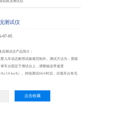
模拟路况测试仪
况测试仪
07-05
拟路况测试仪产品简介：
推婴儿车动态耐用试验规范制作。测试方法为：置模
，将车台固定于测试台上，调整输送带速度
c（5kw/h±3.6 kw/h）。持续测试64小时后，目视车台有无
点击收藏