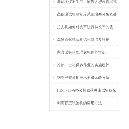
海优测仪器生产厂家告诉您高低温试
高低温试验箱制冷系统堵塞分析及处
验箱如何维护和保养？
拉力机如何对皮革进行伸长率的测
理
单翼跌落试验机结构特点及维护
试？
家具试验仪整理衣柜保养常识
冷热冲击箱保养作业的实施建议
钢制书架通用技术要求试验方法
HD-F736-A办公椅跌落冲击试验仪拓
剥离强度试验机的应用方法
展知识