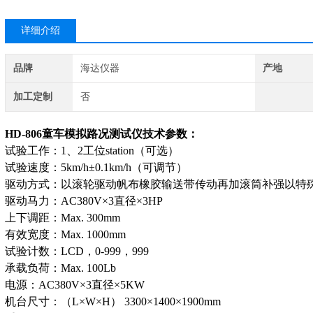
详细介绍
品牌
海达仪器
产地
加工定制
否
HD-806
童车模拟路况测试仪
技术参数：
试验工作：1、2工位station（可选）
试验速度：5km/h±0.1km/h（可调节）
驱动方式：以滚轮驱动帆布橡胶输送带传动再加滚筒补强以特
驱动马力：AC380V×3直径×3HP
上下调距：Max. 300mm
有效宽度：Max. 1000mm
试验计数：LCD，0-999，999
承载负荷：Max. 100Lb
电源：AC380V×3直径×5KW
机台尺寸：（L×W×H） 3300×1400×1900mm