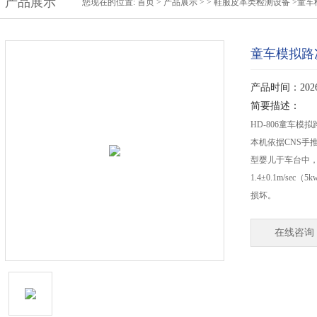
产品展示
您现在的位置:
首页
>
产品展示
> >
鞋服皮革类检测设备
>童车
童车模拟路
产品时间：2026-
简要描述：
HD-806童车模
本机依据CNS手
型婴儿于车台中
1.4±0.1m/se
损坏。
在线咨询