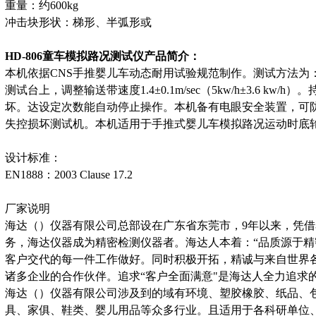
重量：约600kg
冲击块形状：梯形、半弧形或
HD-806
童车模拟路况测试仪
产品简介：
本机依据CNS手推婴儿车动态耐用试验规范制作。测试方法为
测试台上，调整输送带速度1.4±0.1m/sec（5kw/h±3.6 kw
坏。达设定次数能自动停止操作。本机备有电眼安全装置，可
失控损坏测试机。本机适用于手推式婴儿车模拟路况运动时底
设计标准：
EN1888
：2003 Clause 17.2
厂家说明
海达（）仪器有限公司总部设在广东省东莞市，9年以来，凭借
务，海达仪器成为精密检测仪器者。海达人本着：“品质源于精
客户交代的每一件工作做好。同时积极开拓，精诚与来自世界
诸多企业的合作伙伴。追求“客户全面满意"是海达人全力追求
海达（）仪器有限公司涉及到的域有环境、塑胶橡胶、纸品、
具、家俱、鞋类、婴儿用品等众多行业。且适用于各科研单位