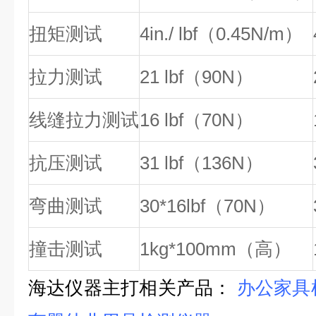
扭矩测试
4in
./ lbf
（
0.45N/m
）
拉力测试
21 lbf
（
90N
）
线缝拉力测试
16 lbf
（
70N
）
抗压测试
31 lbf
（
136N
）
弯曲测试
30*16lbf
（
70N
）
撞击测试
1kg
*100mm（
高
）
海达仪器主打相关产品：
办公家具