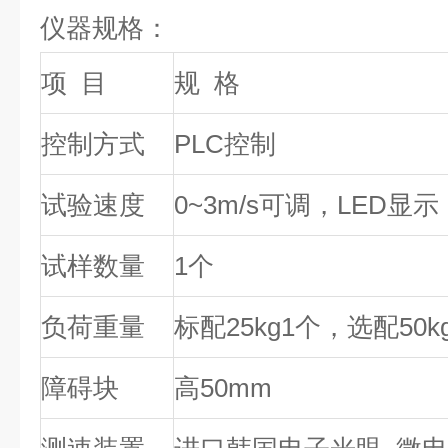
仪器规格：
项 目
规 格
控制方式
PLC
控制
试验速度
0~3m/s
可调，LED显示
试样数量
1
个
负荷重量
标配25kg1个，选配50k
障碍块
高50mm