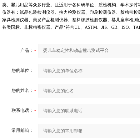
类、婴儿用品等众多行业。且适用于各科研单位、质检机构、学术探讨
仪器有：纸品包装检测仪器、拉力检测仪器、印刷检测仪器、胶粘带检
家具检测仪器、美发产品检测仪器、塑料橡胶检测仪器、婴儿童车检测
各类国标、非标精密仪器。产品*符合UL、ASTM、JIS、GB、ISO、TA
产品：
您的单位：
您的姓名：
联系电话：
常用邮箱：