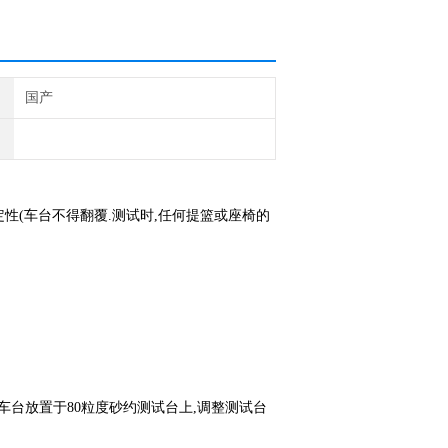
国产
(车台不得翻覆.测试时,任何提篮或座椅的
将车台放置于80粒度砂约测试台上,调整测试台