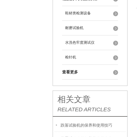
鞋材类检测设备
耐磨试验机
水洗色牢度测试仪
检针机
查看更多
相关文章
RELATED ARTICLES
跌落试验机的保养和使用技巧