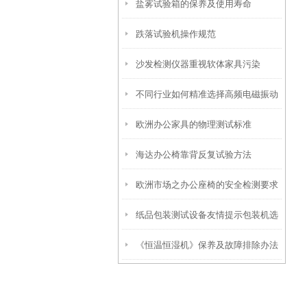
盐雾试验箱的保养及使用寿命
跌落试验机操作规范
沙发检测仪器重视软体家具污染
不同行业如何精准选择高频电磁振动
欧洲办公家具的物理测试标准
台？
海达办公椅靠背反复试验方法
欧洲市场之办公座椅的安全检测要求
纸品包装测试设备友情提示包装机选
《恒温恒湿机》保养及故障排除办法
购的几点建议