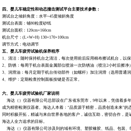
四、
婴儿车稳定性和动态撞击测试平台
主要技术参数：
测试台之倾斜角度：水平~45度倾斜角度
测试台表面：铺80粒度砂纸
测试台面积：120cm×160cm
机台尺寸：(L×W×H) 130×170×100cm
调节方式：电动调节
五、婴儿车疲劳试验机保养程序
1
、清洁：随时保持机台之清洁，每次使用前后应用棉布擦试机台，以保
2
、防锈：每周于机台表面金属部位喷涂一次防锈油（喷注2小时后擦净
3
、润滑油：每月定期于机台传动部件（如螺杆）加注润滑（选用普通润
4
、维护：定期检查控制面板按键是否正常。
六、婴儿车疲劳试验机厂家说明
海达（）仪器有限公司总部设在广东省东莞市，9年以来，凭借着多年
成为精密检测仪器者。海达人本着：“品质源于精密，品质创造未来”的
同时积极开拓，精诚与来自世界各地的客户，诚信互助，密切合作，是诸
海达人全力追求的目标。
海达（）仪器有限公司涉及到的域有环境、塑胶橡胶、纸品、包装、