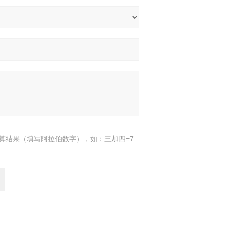
算结果（填写阿拉伯数字），如：三加四=7