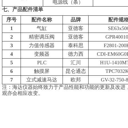
电源线（条）
七、产品配件清
单
序号
配件名称
品牌
配件规
1
气缸
亚德客
SE63x50
2
精密调压阀
亚德客
GPR4001
3
力值传感器
泰科思
F2801-20
4
变频器
德力西
CDI-EM60G0
5
PLC
汇川
H1U-1410M
6
触摸屏
昆仑通态
TPC7032
7
立式减速马达
欧邦
GV-32-750-
注：海达仪器始终致力于产品性能和功能的更新及改进
观亦会相应改变。