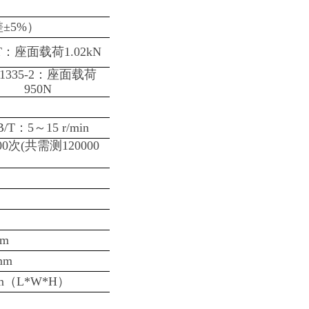
差±5%）
T：座面载荷1.02kN
 1335-2：座面载荷
950N
B/T：5
～15 r/min
0次(共需测120000
mm
mm
mm（L*W*H）