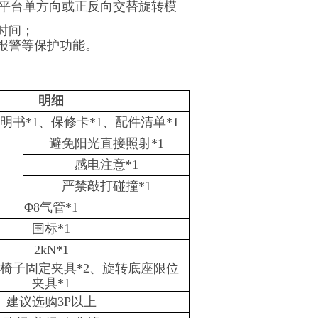
转平台单方向或正反向交替旋转模
时间；
报警等保护功能。
明细
明书*1、保修卡*1、配件清单*1
避免阳光直接照射*1
感电注意*1
严禁敲打碰撞*1
Φ8气管*1
国标*1
2kN*1
、椅子固定夹具*2、旋转底座限位
夹具*1
建议选购3P以上