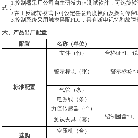
1.控制器采用公司自主研发力值测试软件，可选旋
式；
在正反旋转模式下可设定任意角度换向及换向停留
2.
3.
控制系统采用触摸屏配PLC，具有断电记忆和故障
六、产品出厂配置
配置
名称（单位）
文件（份）
合格证*1、说
警示标志（张）
警示标签*3
标准配置
气管（条）
电源线（条）
力值传感器（个）
铝制圆盘*1
测试夹具（套）
空压机（台）
选购