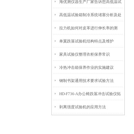
海优测仪器生产厂家告诉您高低温试
高低温试验箱制冷系统堵塞分析及处
验箱如何维护和保养？
拉力机如何对皮革进行伸长率的测
理
单翼跌落试验机结构特点及维护
试？
家具试验仪整理衣柜保养常识
冷热冲击箱保养作业的实施建议
钢制书架通用技术要求试验方法
HD-F736-A办公椅跌落冲击试验仪拓
剥离强度试验机的应用方法
展知识