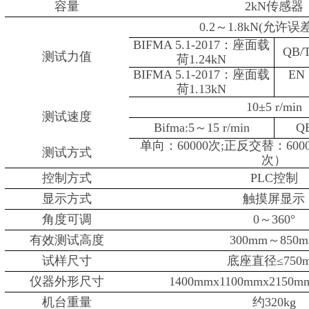
容量
2kN传感器
0.2～1.8kN(允许误
BIFMA 5.1-2017：
座面载
QB/
测试力值
荷1.24kN
BIFMA 5.1-2017：座面载
EN
荷1.13kN
10±5 r/min
测试速度
Bifma:5
～15 r/min
Q
单向：60000次;正反交替：6000
测试方式
次）
控制方式
PLC控制
显示方式
触摸屏显示
角度可调
0～360°
有效测试高度
300mm～850
试样尺寸
底座直径≤750
仪器外形尺寸
1400mmx1100mmx2150
机台重量
约320kg