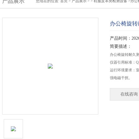
产品展示
您现在的位置:
首页
>
产品展示
> >
鞋服皮革类检测设备
>办公
办公椅旋转
产品时间：2026-
简要描述：
办公椅旋转耐久测
仪器引用标准：QB/T
运行环境要求：室
强电磁干扰。
在线咨询