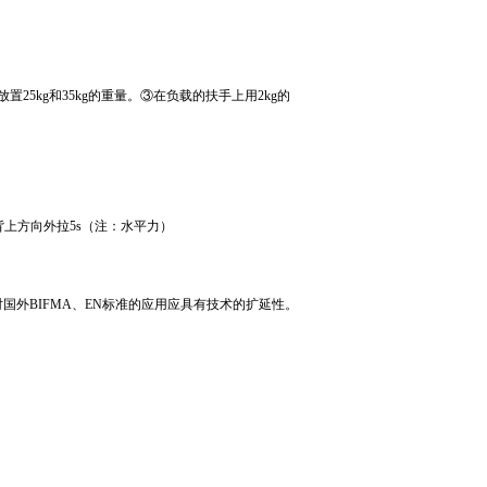
5kg和35kg的重量。③在负载的扶手上用2kg的
背上方向外拉5s（注：水平力）
外BIFMA、EN标准的应用应具有技术的扩延性。