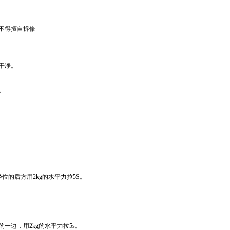
不得擅自拆修
干净。
。
位的后方用2kg的水平力拉5S。
一边，用2kg的水平力拉5s。