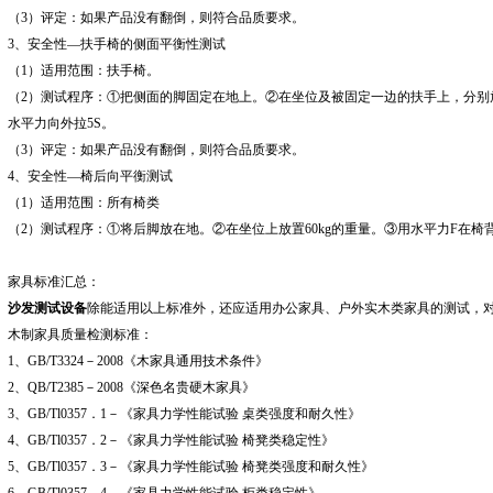
（3）
评定：如果产品没有翻倒，则符合品质要求。
3
、安全性—扶手椅的侧面平衡性测试
（1）
适用范围：扶手椅。
（2）
测试程序：①把侧面的脚固定在地上。②在坐位及被固定一边的扶手上，分别放置2
水平力向外拉5S。
（3）
评定：如果产品没有翻倒，则符合品质要求。
4
、安全性—椅后向平衡测试
（1）
适用范围：所有椅类
（2）
测试程序：①将后脚放在地。②在坐位上放置60kg的重量。③用水平力F在椅
家具标准汇总：
沙发测试设备
除能适用以上标准外，还应适用办公家具、户外实木类家具的测试，对国
木制家具质量检测标准：
1
、GB/T3324－2008《木家具通用技术条件》
2
、QB/T2385－2008《深色名贵硬木家具》
3
、GB/Tl0357．1－《家具力学性能试验 桌类强度和耐久性》
4
、GB/Tl0357．2－《家具力学性能试验 椅凳类稳定性》
5
、GB/Tl0357．3－《家具力学性能试验 椅凳类强度和耐久性》