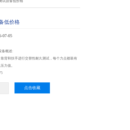
测试设备低价格
备低价格
07-05
设备概述:
、靠背和扶手进行交替性耐久测试，每个力点都装有
取压力值。
75
点击收藏