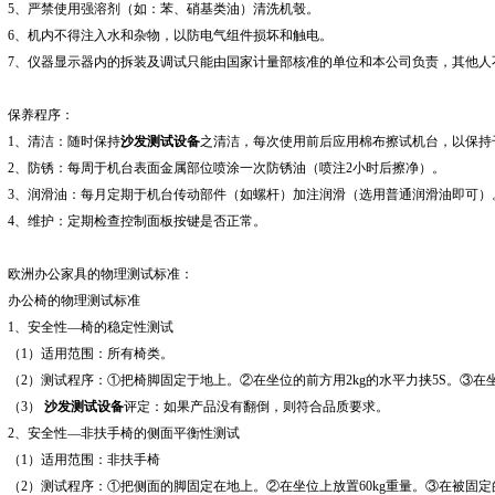
5
、严禁使用强溶剂（如：苯、硝基类油）清洗机彀。
6
、机内不得注入水和杂物，以防电气组件损坏和触电。
7
、仪器显示器内的拆装及调试只能由国家计量部核准的单位和本公司负责，其他人
保养程序：
1
、清洁：随时保持
沙发测试设备
之清洁，每次使用前后应用棉布擦试机台，以保持
2
、防锈：每周于机台表面金属部位喷涂一次防锈油（喷注2小时后擦净）。
3
、润滑油：每月定期于机台传动部件（如螺杆）加注润滑（选用普通润滑油即可）
4
、维护：定期检查控制面板按键是否正常。
欧洲办公家具的物理测试标准：
办公椅的物理测试标准
1
、安全性—椅的稳定性测试
（1）
适用范围：所有椅类。
（2）
测试程序：①把椅脚固定于地上。②在坐位的前方用2kg的水平力挟5S。③在坐
（3）
沙发测试设备
评定：如果产品没有翻倒，则符合品质要求。
2
、安全性—非扶手椅的侧面平衡性测试
（1）
适用范围：非扶手椅
（2）
测试程序：①把侧面的脚固定在地上。②在坐位上放置60kg重量。③在被固定的