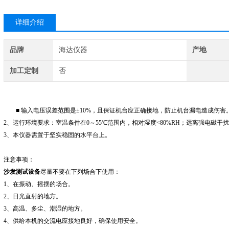
详细介绍
品牌
海达仪器
产地
加工定制
否
■ 输入电压误差范围是±10%，且保证机台应正确接地，防止机台漏电造成伤害
2
、运行环境要求：室温条件在0～55℃范围内，相对湿度<80%RH；远离强电磁干
3
、本仪器需置于坚实稳固的水平台上。
注意事项：
沙发测试设备
尽量不要在下列场合下使用：
1
、在振动、摇摆的场合。
2
、日光直射的地方。
3
、高温、多尘、潮湿的地方。
4
、供给本机的交流电应接地良好，确保使用安全。