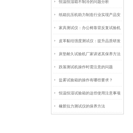
恒温恒湿箱不制冷的问题分析
纸箱抗压机助力制造行业实现产品安
家具测试仪：办公椅靠背反复试验机
全运输
皮革黏结强度测试仪：提升品质研发
HD-735
床垫耐久试验机厂家讲述其保养方法
的利器
跌落测试机操作时需注意的问题
盐雾试验箱的操作有哪些要求？
恒温恒湿试验箱的这些使用注意事项
橡胶拉力测试仪的保养方法
快来看看你都知道吗？