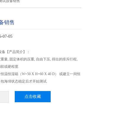
测试设备销售
备销售
07-05
试设备【产品简介】：
量, 固定体积的压重, 自由下压, 得出的排斥行程,
软或硬程度.
恒湿箱（W=50 X H=60 X 40 D） 或建立一间恒
包海绵状态稳定后才开始测试.
点击收藏