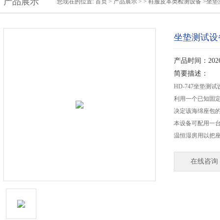
产品展示
您现在的位置:
首页
>
产品展示
> >
鞋服皮革类检测设备
>坐垫
坐垫测试设
产品时间：2026-
简要描述：
HD-747坐垫测
利用一个已知固定重
决定该海绵座包的
本设备可配用一台恒温
温恒湿房用以把座
在线咨询