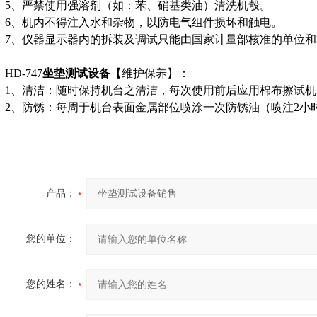
5
、严禁使用强溶剂（如：苯、硝基类油）清洗机彀。
6
、机内不得注入水和杂物，以防电气组件损坏和触电。
7
、仪器显示器内的拆装及调试只能由国家计量部核准的单位和
HD-747
坐垫测试设备
【
维护保养】：
1
、清洁：随时保持机台之清洁，每次使用前后应用棉布擦试机
2
、防锈：每周于机台表面金属部位喷涂一次防锈油（喷注2小
产品：
您的单位：
您的姓名：