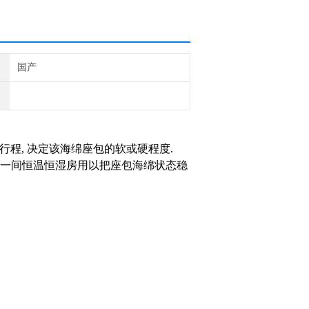
国产
斥行程, 决定该海绵座包的软或硬程度.
 或建立一间恒温恒湿房用以把座包海绵状态稳