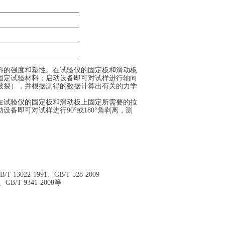
料的强度和塑性。
在
试验仪的固定板和滑动板
固定试验材料
；
启动设备即可
对试样
进行
轴向
破裂），并根据测得的数据计算出有关的力学
在
试验仪的固定板和滑动板上固定所需要的拉
动设备即可对试样进行
90°或180°角剥离，测
B/T 13022-1991、GB/T 528-2009
、GB/T 9341-2008
等