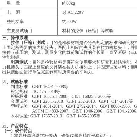
重
量
约
6
0kg
电
源
1∮
AC 220V
整机功率
约
500W
主要测试项目
材料的拉伸（压缩）等试验
三、操作原理
拉伸（压缩）测试：
目的是检验材料是否符合规定的标准和研究材
上固定所需要的拉力机接头
，
匹配上相应的夹具装在拉力机接头上，并
拉伸（或压缩）
测试，
测量变化的载荷和试样的伸长量，直至断裂（或
性能指标。
剥离测试：
目的是检验材料是否符合使用要求和研究其粘结性能。
力机接头
，
匹配上相应的夹具装在拉力机接头上，并固定试验材料
；
启
出从接触面进行单位宽度剥离时所需要的平均力。
四、试验标准
制造标准：
GB/T 16491-2008等
检定规程：
JJG 475-2018等
检验标准：
GB/T 16825.1-2008、GB/T 16825.2-2005等
金属试验：
GB/T 228.1-2010、GB/T 232-2010、GB/T 7314-2017等
塑料试验：
GB/T 4851-2014、GB/T 2792-2014、GB/T 8808-1988、G
ASTM D 4833-2007、GB/T 1040-2006、GB/T 1041-2006
木材试验
:
GB/T 17657-2013、GB/T 1455-2005等
五、产品特点
（一）硬件特点
1.
双导杆单滚珠丝杆传动，确保仪器高精度平稳运行；