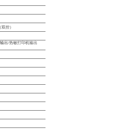
制（双控）
式输出/
热敏打印机输出