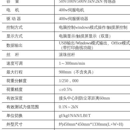
容
量
50N\100N\500N\1kN\2kN 传感器
电
机
400w伺服电机
驱
动
器
400w伺服驱动器
控制方式
电脑控制
windows模式操作/触摸屏控
显示方式
电脑显示
/触摸屏显示（双显）
USB输出/
Windows模式输出、Office模
数据输出
（带打印曲线功能）
丝
杆
滚珠丝杆
速度可调
1
～
3
00mm/min
最大行程
900mm（不含夹具）
荷重分解度
1/250，000
荷重精度
≤±
0.5
%
有效深度
接头中心到防尘罩距离
60mm
有效测试力值范围
0.
1
N～2kN
单位切换
gf/kgf/N/kN/LBf/T
外型尺寸
约
45
0mm*
4
50mm*1
33
0mm(L×W×H)