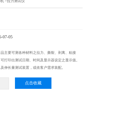
力机
>拉力测试仪
07-05
产品主要可测各种材料之拉力、撕裂、剥离、粘接
。可打印出测试日期、时间及显示器设定之显示值。
具及伸长量测试装置，或依客户需求装配。
点击收藏