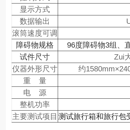
显示方式
数据输出
滚筒速度可调
障碍物规格
96度障碍物3组、
试件尺寸
Zui
仪器外形尺寸
约
1580mm
×24
重
量
电
源
整机功率
主要测试项目
测试旅行箱和旅行包