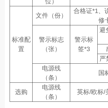
位）
合格证
*1、
文件（份）
修卡
避
标准配
警示标志
警示标
置
（张）
签
*3
严
电源线
国
（条）
电源线
选购
英标
/欧标
（条）