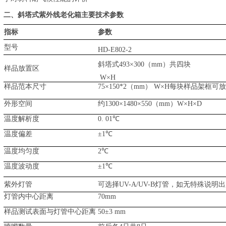
二、斜塔式紫外线老化箱主要技术参数
指标
参数
型号
HD-E802-2
斜塔式
493×
30
0（mm）共四块
样品放置区
W×H
样品范本尺寸
75
×
15
0
*2
（
mm） W×H每块样品架框
可放
外形空
间
约
1300×1480×550（mm）
W×H×D
温度解析度
0. 01℃
温度偏差
±1℃
温度均匀度
2℃
温度波动度
±
1
℃
紫外灯管
可选择
UV-A/UV-B
灯管
，如
无
特殊
说明出
灯管内中心距离
70mm
样品测试表面与灯管中心距离
50±3 mm