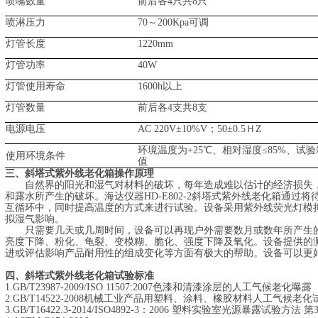
喷嘴数量
前后各
4只共8只
喷淋压力
70～200Kpa可调
灯管长度
1220mm
灯管功率
40W
灯管使用寿命
1600h以上
灯管数量
前后各
4支共8支
电源电压
AC 220V±10%V
；
50±0.5ＨZ
环境温度为
+25℃
、相对湿度
≤85%
、试验
使用环境条件
值
三、斜塔式紫外线老化箱操作原理
自然界的阳光和湿气对材料的破坏，每年造成难以估计的经济损失
和露水所产生的破坏。海达仪器
HD-E802-2斜塔式紫外线老化箱通
互循环中，同时提高温度的方式来进行试验。设备采用紫外线荧光灯模
拟湿气影响。
只需要几天或几周时间，设备可以再现户外需要数月或数年所产生
亮度下降、粉化、龟裂、变模糊、脆化、强度下降及氧化。设备提供的
进或评估影响产品耐用性的组成变化等方面有极大的帮助。设备可以更
四、斜塔式紫外线老化箱试验标准
1.GB/T23987-2009/ISO 11507:2007色漆和清漆涂层的人工气候老化曝露
2.
GB/T14522-2008机械工业产品用塑料、涂料、橡胶材料人工气候老
3.
GB/T16422.3-2014/ISO4892-3：2006 塑料实验室光源暴露试验方