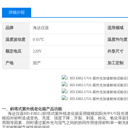
详细介绍
品牌
海达仪器
适用领域
温度波动度
0.01℃
温度均匀度
额定电压
220V
外形尺寸
产地
国产
加工定制
一、斜塔式紫外线老化箱产品
功能
海达仪器
HD-E802-2
斜塔式紫外线老化箱
采用能模拟阳光中
UV段光
模拟对材料造成变色、亮度、强度下降；开裂、剥落、粉化、氧化等损
周期等因素，同时通过紫外光与湿气之间的协同作用使得材料单一耐光
于对材料耐气候性能的评价