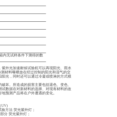
箱内无试样条件下测得的数
，紫外光加速耐候试验机可以再现阳光、雨水
过将待测材料曝晒放在经过控制的阳光和湿气的交
拟阳光，同时还可以通过冷凝或喷淋的方式模
的破坏。所造成的损害主要包括退色、变色、
测试数据在对新材料的选择、对现有材料的改
好地预测产品将在户外遭遇的变化。
（UV)
化试验方法
荧光紫外灯；
法 第3部分 荧光紫外灯；