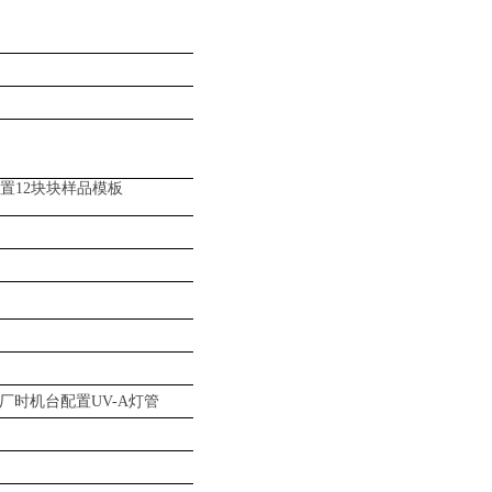
置
12块
块样品模板
厂时机台配置
UV-A灯管