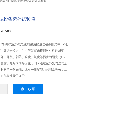
验箱
>耐候环境测试设备紫外试验箱
试设备紫外试验箱
07-08
02-2斜塔式紫外线老化箱采用能最佳模拟阳光中UV段
灯，并结合控温、供湿等装置来模拟对材料造成变
下降；开裂、剥落、粉化、氧化等损害的阳光（UV
、凝露、黑暗周期等因素，同时通过紫外光与湿气之
得材料单一耐光能力或单一耐湿能力减弱或失效，从
料耐气候性能的评价
点击收藏