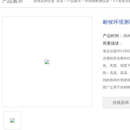
产品展示
您现在的位置:
首页
>
产品展示
>
环境类检测仪器
>
UV老化试
耐候环境测
产品时间：2026-
简要描述：
海达仪器HD-E8
光谱的荧光紫外
色、亮度、强度
段）高温、高湿
间的协同作用使
而广泛用于对材
在线咨询