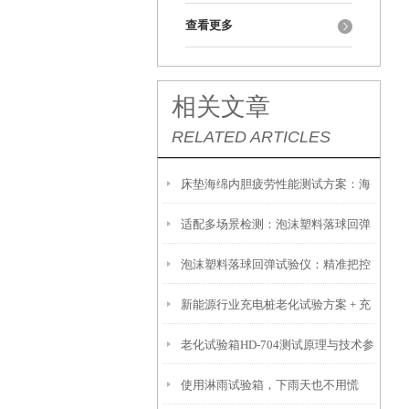
查看更多
相关文章
RELATED ARTICLES
床垫海绵内胆疲劳性能测试方案：海
适配多场景检测：泡沫塑料落球回弹
绵疲劳试验机检测厚度与硬度损失
泡沫塑料落球回弹试验仪：精准把控
试验仪成为行业优选设备
新能源行业充电桩老化试验方案 + 充
材料弹性，助力包装/家具行业品质升
老化试验箱HD-704测试原理与技术参
电桩 + 恒温恒湿耐候性能检测
级
使用淋雨试验箱，下雨天也不用慌
数