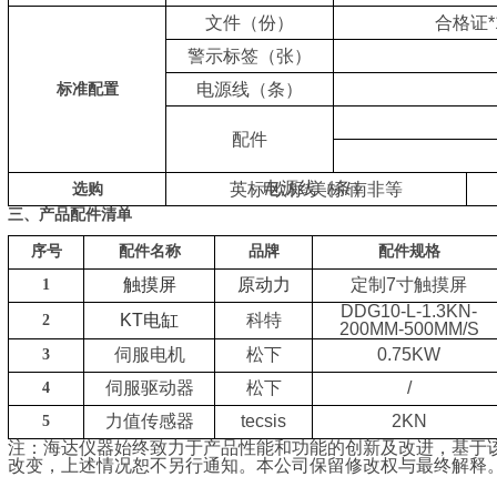
文件（份）
合格证*
警示标签（张）
电源线（条）
标准配置
配件
电源线（条）
英标/欧标/美标/南非等
选购
三、产品配件清单
序号
配件名称
品牌
配件规格
触摸屏
原动力
定制7寸触摸屏
1
DDG10-L-1.3KN-
KT电缸
科特
2
200MM-500MM/S
伺服电机
松下
0.75KW
3
伺服驱动器
松下
/
4
力值传感器
tecsis
2KN
5
注：海达仪器始终致力于产品性能和功能的创新及改进，基于
改变，上述情况恕不另行通知。本公司保留修改权与最终解释