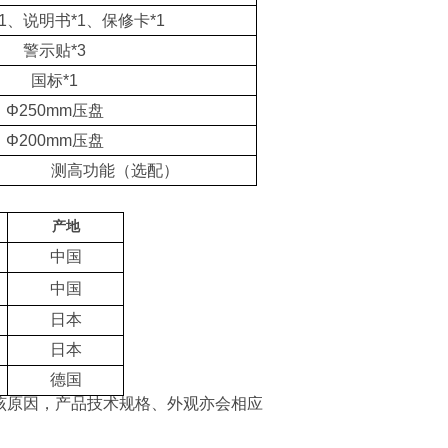
1、说明书*1、保修卡*1
警示贴*3
国标*1
Φ250mm压盘
Φ200mm压盘
测高功能（选配）
产地
中国
中国
日本
日本
德国
该原因，产品技术规格、外观亦会相应
。