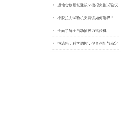
运输货物频繁受损？模拟夹抱试验仪
橡胶拉力试验机夹具该如何选择？
帮你提前排查包装抗夹隐患
全面了解全自动插拔力试验机
恒温箱：科学调控，孕育创新与稳定
的温床