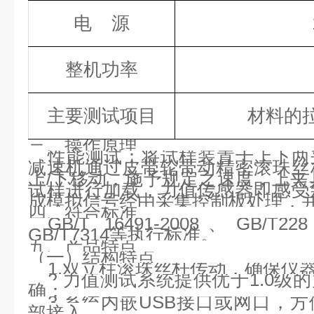
电
源
整机功率
主要测试项目
材料的
三、操作原理
性能测试：
将试样装置于上下两
减速机通过皮带轮带动精密滚珠丝
上/下移动，施予规定之速度，上夹
试样进行加载，力值传感器即感受
成模拟信号经由采集控制板处理，
四、符合标准
GB/T 16491-2008、GB/T2
GB/T7314等执行标准。
五、产品特点
（一）结构特点
1.双立柱滚珠丝杆传动，确保仪
2.力值测试系统提供优于1.0
确；
3.系统内嵌USB接口或网口，
部接入。