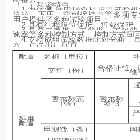
（二）功能特点
1.海优测 微电脑双柱拉力试验
抗拉、下压、穿刺保持力等多项专
用户提供了多种试验项目；
2.具有行程限位保护、过载保护
3.具有定速度、定变形、定应
速率等多种控制方式，控制方式间
4.支持成组试验数据比对分析，
六、产品出厂配置
配置
名称（单位）
合格证*1、
文件（份）
修
警示标志
警示标
（张）
签*3
严
标准
配置
电源线（条）
国