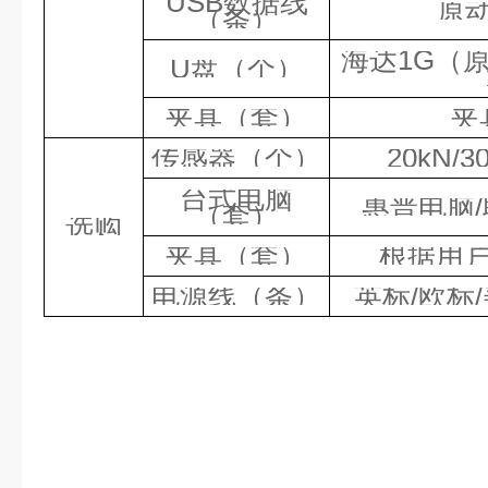
USB数据线
原动
（条）
海达1G（
U盘（个）
夹具（套）
夹
传感器（个）
20kN/3
台式电脑
惠普电脑
（套）
选购
夹具（套）
根据用
电源线（条）
英标/欧标