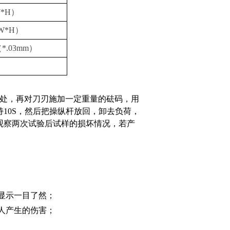
W*H）
*W*H）
（*.03mm）
处，再对刀刃施加一定重量的砝码，用
10S，然后把操纵杆放回，卸去负荷，
观察两次试验后试样的损坏情况，若产
显示一目了然；
人产生的伤害；