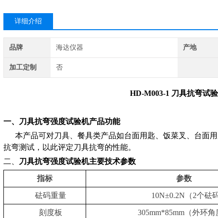
详细介绍
品牌
海达仪器
产地
加工定制
否
HD-M003-1 刀具抗弯试
一
、刀具抗弯强度试验机
产品功能
本产品可对刀具、餐具类产品如台面用匙、饭菜叉、台面用
抗弯测试，以此评定刀具抗弯的性能。
二、
刀具抗弯强度试验机主要技术参数
指标
参数
砝码重量
10N±0.2N（2个砝
刻度板
305mm*85mm（外环角