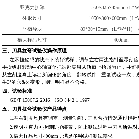
亚克力护罩
550×325×45mm（L*
外形尺寸
1050×300×600mm（L
平衡导块
89*30*15mm （L*W*H）
樶大样品尺寸
400mm
三、刀具抗弯试验仪操作原理
在不挂砝码的状态下装好试样，调节左右两边指针至零刻度
手操纵杆转动中心轴直至把端部夹钳从轨道上抬起为止，并维持
从左刻度盘上读出所偏移的角度，翻转试件，重复试验一次，
生3°的永&久变形，则证明样品不合格。
四、试验标准
GB/T 15067.2-2016、ISO 8442-1-1997
五、刀具抗弯试验仪产品特点
1.左右刻度尺具有调零、测量功能，刀具弯折情况通过指针
2.透明亚克力可拆卸防护装置，防止测试过程中刀具断裂对
3.樶大样品尺寸400mm，满足多种试样测试需求；