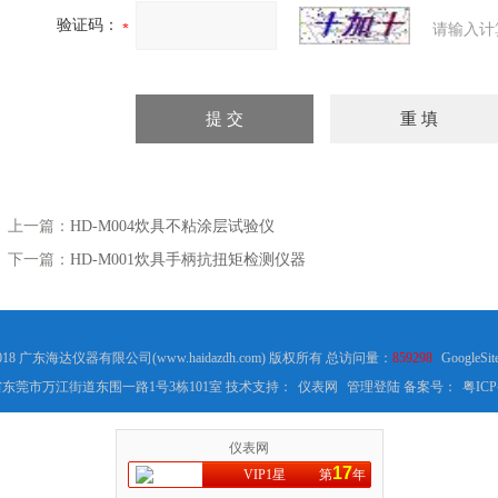
验证码：
请输入计
上一篇：
HD-M004炊具不粘涂层试验仪
下一篇：
HD-M001炊具手柄抗扭矩检测仪器
2018 广东海达仪器有限公司(www.haidazdh.com) 版权所有 总访问量：
859298
GoogleSit
东莞市万江街道东围一路1号3栋101室 技术支持：
仪表网
管理登陆
备案号：
粤ICP
仪表网
17
VIP1星
第
年