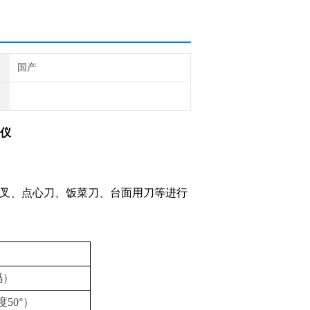
国产
验仪
叉、点心刀、饭菜刀、台面用刀等进行
码）
度50°）