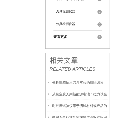
刀具检测仪器
炊具检测仪器
查看更多
相关文章
RELATED ARTICLES
分析纸箱抗压强度实验的影响因素
从航空航天到新能源电池：拉力试验
耐破度试验仪用于测试材料或产品的
仪如何重构材料力学性能测试标准？
橡塑五金行业盐雾腐蚀试验标准应用
破裂强度和耐冲击性能