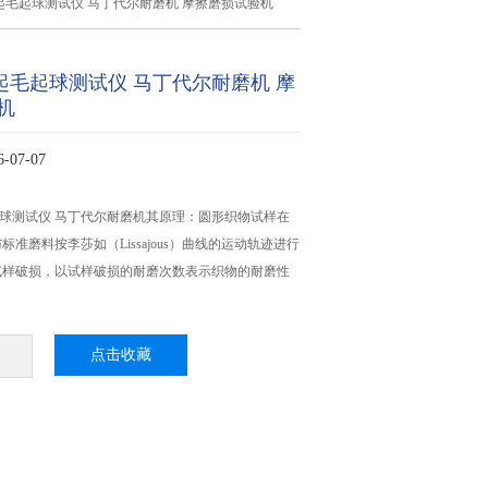
料起毛起球测试仪 马丁代尔耐磨机 摩擦磨损试验机
料起毛起球测试仪 马丁代尔耐磨机 摩
机
07-07
起球测试仪 马丁代尔耐磨机其原理：圆形织物试样在
准磨料按李莎如（Lissajous）曲线的运动轨迹进行
试样破损，以试样破损的耐磨次数表示织物的耐磨性
点击收藏