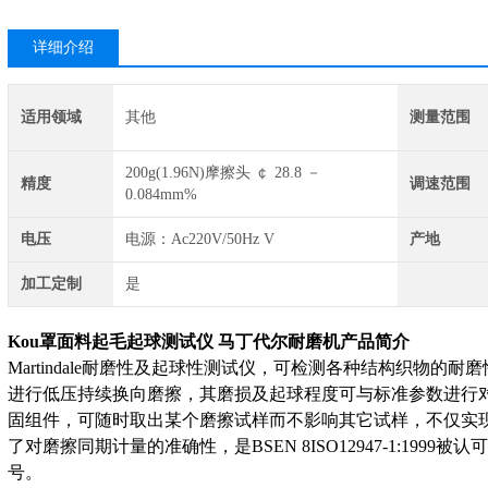
详细介绍
适用领域
其他
测量范围
200g(1.96N)摩擦头 ￠ 28.8 －
精度
调速范围
0.084mm%
电压
电源：Ac220V/50Hz V
产地
加工定制
是
Kou罩面料起毛起球测试仪 马丁代尔耐磨机
产品简介
Martindale耐磨性及起球性测试仪，可检测各种结构织物的
进行低压持续换向磨擦，其磨损及起球程度可与标准参数进行
固组件，可随时取出某个磨擦试样而不影响其它试样，不仅实
了对磨擦同期计量的准确性，是BSEN 8ISO12947-1:1999
号。