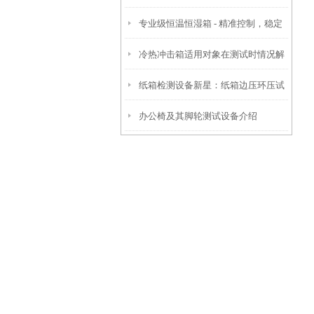
专业级恒温恒湿箱 - 精准控制，稳定
然更好
冷热冲击箱适用对象在测试时情况解
可靠
纸箱检测设备新星：纸箱边压环压试
析
办公椅及其脚轮测试设备介绍
验机