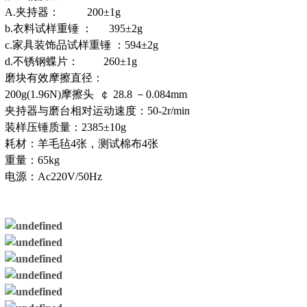
A.夹持器： 200±1g
b.衣料试样重锤 ： 395±2g
c.家具装饰品试样重锤 ：594±2g
d.不锈钢蝶片： 260±1g
磨块有效摩擦直径：
200g(1.96N)摩擦头 ￠ 28.8 －0.084mm
夹持器与磨台相对运动速度：50-2r/min
装样压锤质量：2385±10g
耗材：羊毛毡4张，测试棉布4张
重量：65kg
电源：Ac220V/50Hz ​